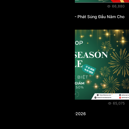
TIN TỨC & SỰ KIỆN
22/01/2026
66,880
🧧✨ Happy Lunar New Year 2026 – Phát Súng Đầu Năm Cho
Trader
TIN TỨC & SỰ KIỆN
09/12/2025
65,075
🎄✨ AI Prop Holiday Season 2025-2026