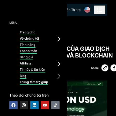
Skip to content
Nhận Tài trợ
MENU
Trang chủ
TIN TỨC & SỰ KIỆN
Về chúng tôi
Tính năng
AI PROP – TƯƠNG LAI CỦA GIAO DỊCH
Thanh toán
ĐƯỢC TÀI TRỢ VỚI AI VÀ BLOCKCHAIN
Bảng giá
Affiliate
29-06-2025
57,570
Share:
Tin tức & Sự kiện
Blog
Trung tâm trợ giúp
Theo dõi chúng tôi trên