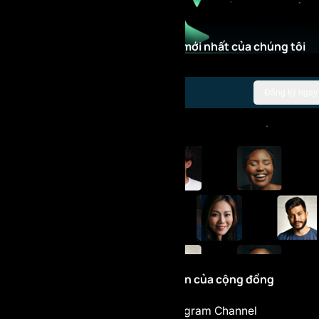
Cập nhật những tin tức mới nhất của chúng tôi
Đăng ký ngay
Trở thành một phần của cộng đồng
Telegram Chat
Telegram Channel