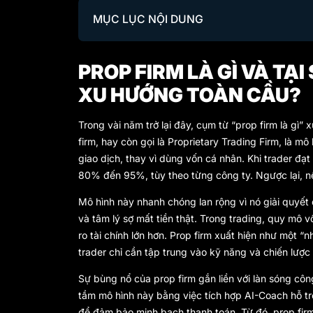
MỤC LỤC NỘI DUNG
PROP FIRM LÀ GÌ VÀ TẠ
XU HƯỚNG TOÀN CẦU?
Trong vài năm trở lại đây, cụm từ
“prop firm là gì”
xu
firm, hay còn gọi là Proprietary Trading Firm, là m
giao dịch, thay vì dùng vốn cá nhân. Khi trader đạt
80% đến 95%, tùy theo từng công ty. Ngược lại, nếu 
Mô hình này nhanh chóng lan rộng vì nó giải quyết 
và tâm lý sợ mất tiền thật. Trong trading, quy mô v
ro tài chính lớn hơn. Prop firm xuất hiện như một 
trader chỉ cần tập trung vào kỹ năng và chiến lược 
Sự bùng nổ của prop firm gắn liền với làn sóng côn
tầm mô hình này bằng việc tích hợp AI-Coach hỗ trợ
để đảm bảo minh bạch thanh toán. Từ đó, prop firm 