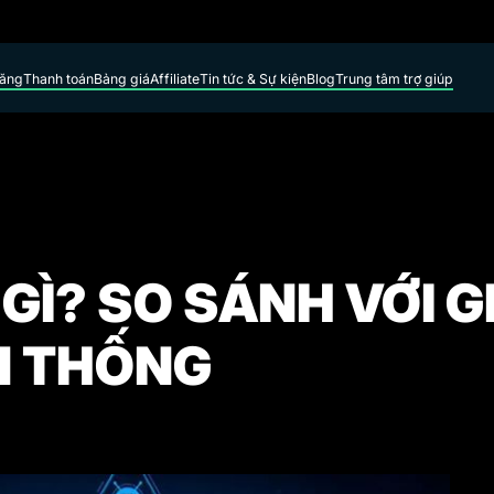
năng
Thanh toán
Bảng giá
Affiliate
Tin tức & Sự kiện
Blog
Trung tâm trợ giúp
 GÌ? SO SÁNH VỚI G
N THỐNG