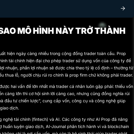
I SAO MÔ HÌNH NÀY TRỞ THÀNH
ất hiện ngày càng nhiều trong cộng đồng trader toàn cầu. Prop
ô hình tài chính hiện đại cho phép trader sử dụng vốn của công ty để
 lợi nhuận, phần lợi nhuận sẽ được chia theo tỷ lệ cố định – thường từ
thua lỗ, người chịu rủi ro chính là prop firm chứ không phải trader.
được hai vấn đề lớn nhất mà trader cá nhân luôn gặp phải: thiếu vốn
ốn càng lớn thì cơ hội sinh lời càng cao, nhưng cũng đồng nghĩa rủi
“nhà đầu tư chiến lược”, cung cấp vốn, công cụ và công nghệ giúp
giao dịch.
g nghệ tài chính (fintech) và AI. Các công ty như AI Prop đã nâng
 huấn luyện giao dịch, AI-Journal phân tích hành vi và blockchain
không chỉ là nơi cấp vốn, mà còn là hệ sinh thái giúp trader phát