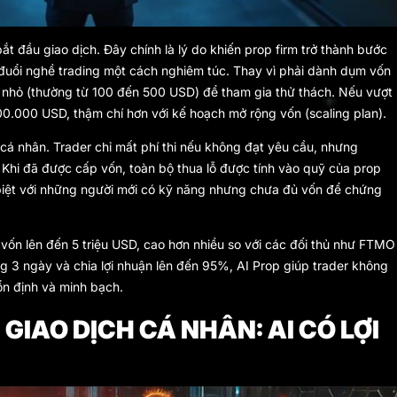
t đầu giao dịch. Đây chính là lý do khiến prop firm trở thành bước
đuổi nghề trading một cách nghiêm túc. Thay vì phải dành dụm vốn
í nhỏ (thường từ 100 đến 500 USD) để tham gia thử thách. Nếu vượt
00.000 USD, thậm chí hơn với kế hoạch mở rộng vốn (scaling plan).
 cá nhân. Trader chỉ mất phí thi nếu không đạt yêu cầu, nhưng
. Khi đã được cấp vốn, toàn bộ thua lỗ được tính vào quỹ của prop
 biệt với những người mới có kỹ năng nhưng chưa đủ vốn để chứng
 vốn lên đến 5 triệu USD, cao hơn nhiều so với các đối thủ như FTMO
 3 ngày và chia lợi nhuận lên đến 95%, AI Prop giúp trader không
ổn định và minh bạch.
 GIAO DỊCH CÁ NHÂN: AI CÓ LỢI