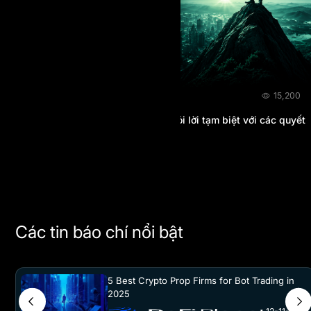
BLOG
18/07/2026
15,200
AI Prop 2026 Review: Đã đến lúc nói lời tạm biệt với các quyết
định payout tùy ý?
Các tin báo chí nổi bật
5 Best Crypto Prop Firms for Bot Trading in
2025