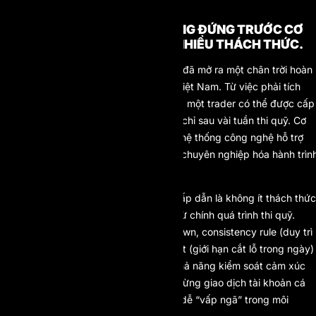
mắt các quỹ quốc tế.
TRADER TẠI VIỆT NAM ĐANG ĐỨNG TRƯỚC CƠ
HỘI LỚN NHƯNG CŨNG CÓ NHIỀU THÁCH THỨC.
Không thể phủ nhận rằng Prop Firm đã mở ra một chân trời hoàn
toàn mới cho cộng đồng trader tại Việt Nam. Từ việc phải tích
góp từng đồng để vào lệnh, giờ đây, một trader có thể được cấp
tài khoản 50.000 hay 100.000 USD chỉ sau vài tuần thi quỹ. Cơ
chế chia lợi nhuận minh bạch, cùng hệ thống công nghệ hỗ trợ
phân tích hiện đại, đang từng bước chuyên nghiệp hóa hành trìn
giao dịch của nhiều người.
Tuy nhiên, bên cạnh những cơ hội hấp dẫn là không ít thách thức
thực tế. Trước tiên là áp lực tâm lý từ chính quá trình thi quỹ.
Những quy tắc như giới hạn drawdown, consistency rule (duy trì
phong độ ổn đinh) hay daily loss limit (giới hạn cắt lỗ trong ngày)
đòi hỏi trader phải có kỷ luật cao, khả năng kiểm soát cảm xúc
tốt và chiến lược rõ ràng. Những ai từng giao dịch tài khoản cá
nhân một cách cảm tính thường rất dễ “vấp ngã” trong môi