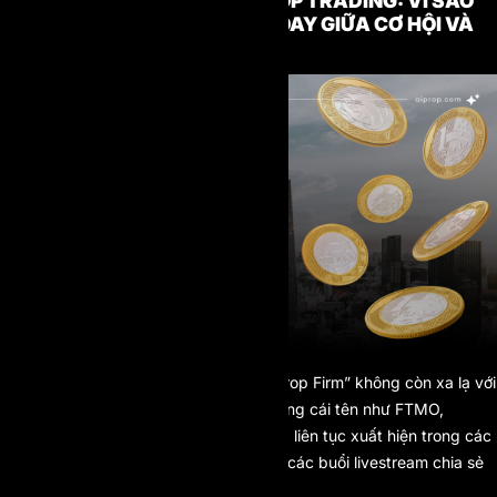
SỰ THẬT SAU CƠN SỐT PROP TRADING: VÌ SAO
TRADER VIỆT VẪN LOAY HOAY GIỮA CƠ HỘI VÀ
SAI LẦM?
Trong vài năm trở lại đây, cụm từ “
Prop Firm
” không còn xa lạ với
cộng đồng trader tại Việt Nam. Những cái tên như FTMO,
MyForexFunds, The5ers hay AI Prop liên tục xuất hiện trong các
nhóm giao dịch, video YouTube hay các buổi livestream chia sẻ
kinh nghiệm thi quỹ.