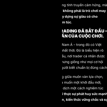
Những câu chuyện ấy không chỉ mang tính truyền cảm hứng, mà
còn cho thấy rõ một điều:
Prop Firm không phải là trò chơi may
rủi, mà là con đường nghiêm túc xây dựng sự giàu có cho
những người có khát khao và nghiêm túc
.
CUỘC CÁCH MẠNG PROP TRADING ĐÃ BẮT ĐẦU 
VÀ BẠN CÓ THỂ LÀ MỘT PHẦN CỦA CUỘC CHƠI.
Làn sóng prop firm đổ bộ vào Đông Nam Á – trong đó có Việt
Nam – không phải là một xu hướng nhất thời. Đó là biểu hiện rõ
ràng của một sự dịch chuyển toàn cầu, nơi trader cá nhân được
trao quyền nhiều hơn bao giờ hết. Nhưng giống như mọi cơ hội
lớn, thành công chỉ đến với những người biết chuẩn bị đúng cách
Nếu bạn đang cảm thấy hoang mang giữa muôn vàn lựa chọn,
nếu bạn từng thất bại khi tự trade và muốn một khởi đầu mới,
hoặc nếu bạn đơn giản là muốn giao dịch một cách nghiêm túc
hơn – hãy nhớ rằng
Prop Trading chỉ thực sự phát huy sức mạn
khi bạn có hệ thống hỗ trợ đúng đắn, kiến thức vững chắc và s
lựa chọn thông minh.