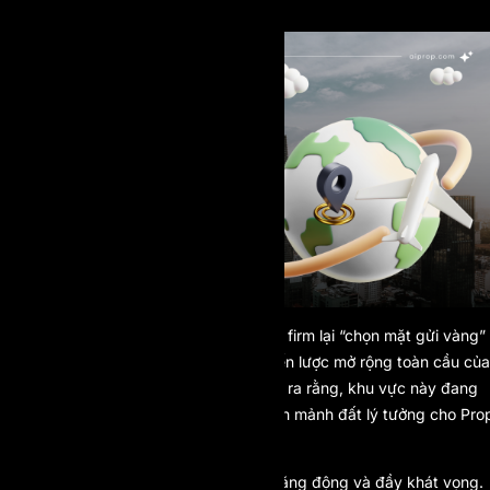
PROP FIRM TOÀN CẦU
Khôn
g phải ngẫu nhiên mà các prop firm lại “chọn mặt gửi vàng”
vào khu vực Đông Nam Á trong chiến lược mở rộng toàn cầu của
mình. Nhiều dữ liệu thị trường đã chỉ ra rằng, khu vực này đang
hội tụ đầy đủ các yếu tố để trở thành mảnh đất lý tưởng cho Pro
Firm phát triển bền vững.
Thứ nhất, đó là một thị trường trẻ, năng động và đầy khát vọng.