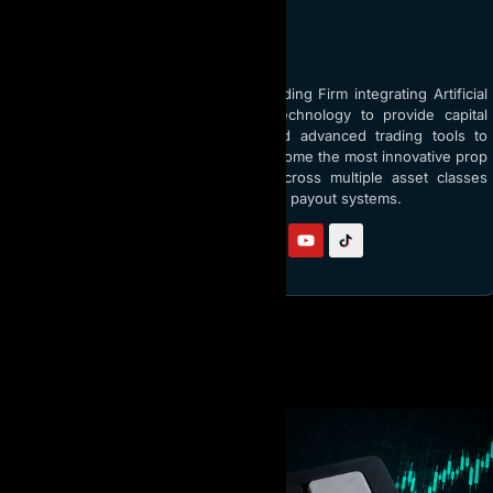
ABOUT AI PROP
AI Prop is the world’s top Prop Trading Firm integrating Artificial
Intelligence (AI) and blockchain technology to provide capital
funding up to $5 million USD and advanced trading tools to
traders globally. With a vision to become the most innovative prop
firm, AI Prop empowers traders across multiple asset classes
through AI coaching and transparent payout systems.
Follow us on:
BÀI VIẾT LIÊN QUAN