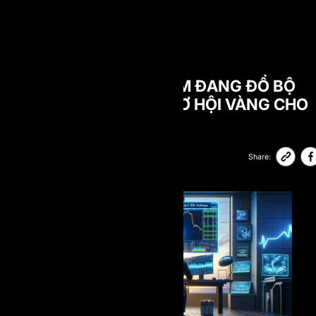
BLOG
VÌ SAO CÁC PROP FIRM ĐANG ĐỔ BỘ
VÀO ĐÔNG NAM Á? CƠ HỘI VÀNG CHO
TRADER VIỆT NAM
31-08-2025
52,060
Share: