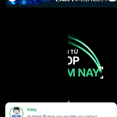
12-11-2025
NHẬN VỐN TỪ
AI PROP
NGAY HÔM NAY