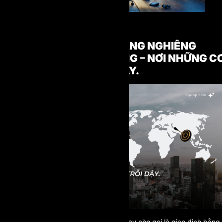
THẾ GIỚI TÀI CHÍNH ĐANG NGHIÊNG
MÌNH VỀ PHƯƠNG ĐÔNG – NƠI NHỮNG C
HỘI MỚI ĐANG TRỖI DẬY.
Chỉ vài năm trước đây, Prop Firm – hay còn gọi là giao dịch bằng