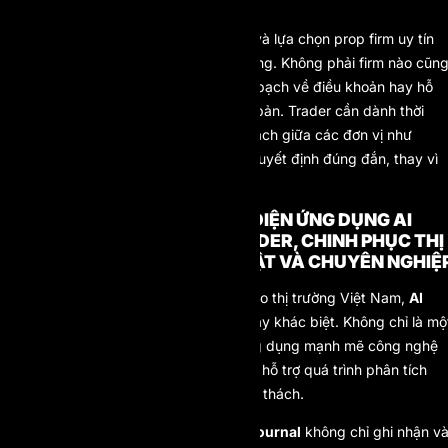
trường chuyên nghiệp này.
Một trở ngại khác là việc phân biệt và lựa chọn prop firm uy tín
giữa một rừng lựa chọn trên thị trường. Không phải firm nào cũn
rõ ràng về chính sách payout, minh bạch về điều khoản hay hỗ
trợ cộng đồng nội địa một cách bài bản. Trader cần dành thời
gian nghiên cứu kỹ, so sánh chính sách giữa các đơn vị như
FTMO, The5ers hay AI Prop để có quyết định đúng đắn, thay vì
chọn theo cảm tính hoặc vì… giá rẻ.
AI PROP – GIẢI PHÁP TOÀN DIỆN ỨNG DỤNG AI
NÂNG TẦM ĐẲNG CẤP TRADER, CHINH PHỤC THỊ
TRƯỜNG MỘT CÁCH KỶ LUẬT VÀ CHUYÊN NGHIỆ
Trong làn sóng prop firm ồ ạt tiến vào thị trường Việt Nam,
AI
Prop
nổi lên như một mô hình mới đầy khác biệt. Không chỉ là mộ
prop firm thông thường, AI Prop ứng dụng mạnh mẽ công nghệ
AI để tối ưu trải nghiệm người dùng, hỗ trợ quá trình phân tích
giao dịch và nâng cao tỷ lệ vượt thử thách.
Các công cụ như
AI Coach
hay
AI Journal
không chỉ ghi nhận v