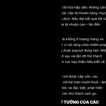
Ở bề nổi, mô hình này mang đến một lời hứa hấp dẫn: Không cần
bỏ vốn cá nhân, trader vẫn có thể được cấp tài khoản hàng chục
thậm chí hàng trăm nghìn đô để giao dịch. Nếu đạt kết quả tốt v
tuân thủ các quy tắc, họ sẽ được chia lợi nhuận cao – lên đến
90%, hoặc hơn thế nữa.
Tuy nhiên, dưới làn sóng bùng nổ ấy là không ít hoang mang và
thất vọng. Không ít người đã mất tiền vì vội vàng chọn nhầm pro
firm thiếu uy tín, bị scam hoặc không được payout đúng hẹn. Mộ
số khác thì rơi vào trạng thái burn-out sau vài lần rớt thử thách
liên tiếp vì không kiểm soát được cảm xúc hay thiếu hiểu biết về
quản lý rủi ro.
Thực tế này cho thấy: bên cạnh giấc mơ được cấp vốn, các
trader tại Việt Nam vẫn đang vật lộn với bài toán muôn thuở – là
sao chọn đúng firm, hiểu đúng luật chơi, và đặc biệt, phát triển
đúng kỹ năng cần thiết để vượt qua các thử thách cam go.
ĐÔNG NAM Á – ĐIỂM ĐẾN LÝ TƯỞNG CỦA CÁC