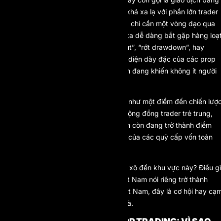
vốn của quỹ – vẫn là một khái niệm khá xa lạ với phần lớn trader
tại Đông Nam Á. Thế nhưng giờ đây, chỉ cần một vòng dạo qua
các cộng đồng giao dịch lớn, người ta dễ dàng bắt gặp hàng loạ
chủ đề bàn luận về “thi quỹ”, “payout”, “rớt drawdown”, hay
“pass quỹ chỉ sau 12 ngày”. Sự hiện diện dày đặc của các prop
firm quốc tế trên thị trường Việt Nam đang khiến không ít người
tự hỏi: Điều gì đang thực sự diễn ra?
Trong bối cảnh đó, Việt Nam nổi lên như một điểm đến chiến lượ
đầy tiềm năng. Không chỉ là nơi có cộng đồng trader trẻ trung,
nhanh nhạy với công nghệ, Việt Nam còn đang trở thành điểm
nóng trong cuộc đua giành thị phần của các quỹ cấp vốn toàn
cầu.
Vậy vì sao các prop firm lại đang đổ xô đến khu vực này? Điều gì
khiến Đông Nam Á nói chung và Việt Nam nói riêng trở thành
“miền đất hứa”? Và với trader tại Việt Nam, đây là cơ hội hay cạ
bẫy? Bài viết này sẽ giúp bạn giải mã.