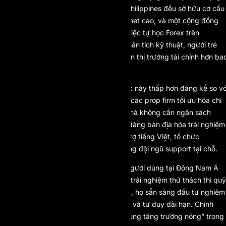
Việt Nam, Indonesia, Thái Lan hay Philippines đều sở hữu cơ cấu
dân số trẻ, tỷ lệ người sử dụng internet cao, và một cộng đồng
giao dịch ngày càng đông đảo. Từ việc tự học Forex trên
YouTube đến tham gia các group phân tích kỹ thuật, người trẻ
Đông Nam Á đang chủ động tiếp cận thị trường tài chính hơn ba
giờ hết.
Thứ hai, chi phí vận hành tại khu vực này thấp hơn đáng kể so vớ
châu Âu hay Bắc Mỹ. Điều này giúp các prop firm tối ưu hóa chi
phí marketing, mở rộng cộng đồng mà không cần ngân sách
khổng lồ. Bên cạnh đó, họ cũng dễ dàng bản địa hóa trải nghiệm
người dùng bằng cách tích hợp hỗ trợ tiếng Việt, tổ chức
livestream hướng dẫn, hoặc xây dựng đội ngũ support tại chỗ.
Thứ ba, tốc độ chuyển đổi hành vi người dùng tại Đông Nam Á
diễn ra rất nhanh. Một khi trader đã trải nghiệm thử thách thi quỹ
nhận thấy tiềm năng payout thực sự, họ sẵn sàng đầu tư nghiêm
túc hơn vào kỹ năng, công cụ hỗ trợ và tư duy dài hạn. Chính
điều này khiến khu vực trở thành “vùng tăng trưởng nóng” trong