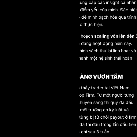
phân tích lịch sử giao dịch, mà còn cung cấp các insight cá nhân
hóa giúp trader hiểu rõ điểm mạnh – điểm yếu của mình. Đặc biệt
công nghệ blockchain được tích hợp để minh bạch hóa quá trình
payout – điều mà rất ít prop firm khác thực hiện.
Một điểm cộng lớn của AI Prop là kế hoạch
scaling vốn lên đến 
triệu USD
, vượt xa phần lớn các firm đang hoạt động hiện nay.
Cùng với đó là đội ngũ hỗ trợ 24/7, chính sách thử lại linh hoạt và
cộng đồng trader năng động – tạo thành một hệ sinh thái hoàn
chỉnh giúp trader phát triển lâu dài.
TRADER TẠI VIỆT ĐÃ SẴN SÀNG VƯƠN TẦM
Không thiếu những ví dụ thực tế cho thấy trader tại Việt Nam
đang từng bước “vươn mình” nhờ Prop Firm. Từ một người từng
cháy ba tài khoản cá nhân, sau khi chuyển sang thi quỹ đã đều
đặn nhận payout mỗi tháng nhờ vào môi trường có kỷ luật và
coaching rõ ràng. Một người khác – từng bị từ chối payout ở firm
khác – sau khi chuyển sang AI Prop đã thi đậu trong lần đầu tiên
và rút được khoản lợi nhuận đầu tiên chỉ sau 3 tuần.