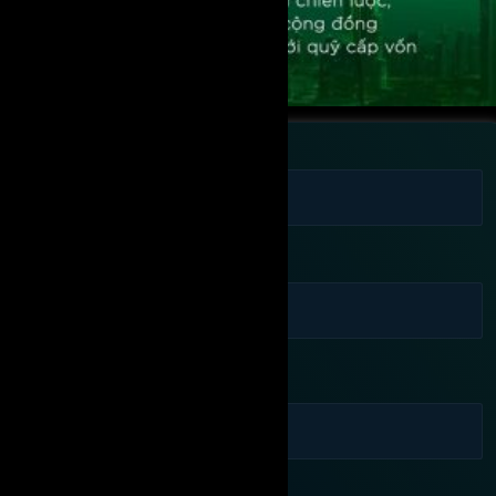
Họ tên
Số điện thoại
Email