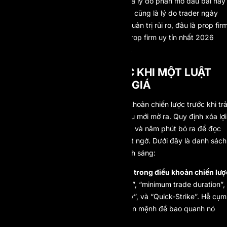
những giao dịch đã hoàn tất, và đó là lý do phần mở đầu bài này
khép lại bằng một vụ đóng cửa. Đây cũng là lý do trader ngày
càng cân nhắc
cách các prop firm quản trị rủi ro
, đâu là
prop fir
an toàn nhất cho chi trả
, và đâu là
prop firm uy tín nhất 2026
trước khi nạp tiền vào một tài khoản.
CÁCH KIỂM TRA TRƯỚC KHI MỘT LUẬT
NGẦM KHIẾN BẠN TRẢ GIÁ
Hãy đọc điều khoản chi trả và điều khoản chiến lược trước khi tr
phí thử thách, đừng để tới lúc đã đậu mới mở ra. Quy định xóa lợi
nhuận luôn nằm trong phần chữ nhỏ, và năm phút bỏ ra để đọc
đáng giá hơn nhiều một cú đòi lại bất ngờ. Dưới đây là danh sách
kiểm tra thực sự lôi được rủi ro ra ánh sáng:
Soi đúng những cụm chữ này trong điều khoản chiến lượ
và chi trả:
“minimum hold time”, “minimum trade duration”,
“tick scalping”, “HFT”, “latency”, và “Quick-Strike”. Hễ cụm
nào xuất hiện, hãy đọc trọn vẹn mệnh đề bao quanh nó
thay vì chỉ liếc tiêu đề.