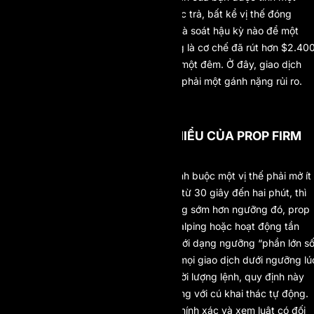
cách cơ học: chạm tới con số là được trả, bất kể vị thế đóng
nhanh đến đâu. Không tồn tại khâu rà soát hậu kỳ nào để một
lệnh thắng đã tất toán bị lật lại, đúng là cơ chế đã rút hơn $2.40
khỏi số dư của một trader chỉ trong một đêm. Ở đây, giao dịch
nhanh là một chiến lược, chứ không phải một gánh nặng rủi ro.
CÂU HỎI THƯỜNG GẶP
THỜI GIAN GIỮ LỆNH TỐI THIỂU CỦA PROP FIRM
LÀ GÌ?
Thời gian giữ lệnh tối thiểu là quy định buộc một vị thế phải mở ít
nhất một ngưỡng nhất định, thường từ 30 giây đến hai phút, thì
mới được ghi nhận vào kết quả. Đóng sớm hơn ngưỡng đó, prop
firm có thể gắn nhãn giao dịch là scalping hoặc hoạt động tần
suất cao rồi loại bỏ. Có nơi chỉ áp dưới dạng ngưỡng “phần lớn s
lệnh”, có nơi xóa thẳng lợi nhuận từ mọi giao dịch dưới ngưỡng lú
rút tiền. Vì một thuật toán chỉ đọc thời lượng lệnh, quy định này
không phân biệt nổi cú scalp thủ công với cú khai thác tự động.
Hãy luôn xác nhận con số ngưỡng chính xác và xem luật có đối