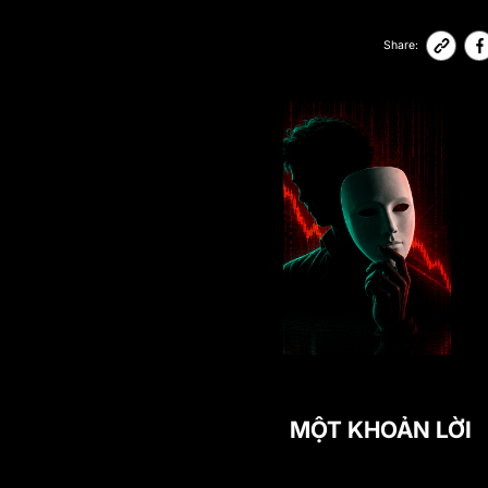
15-06-2026
20,615
Share:
CHUYỆN GÌ XẢY RA KHI MỘT KHOẢN LỜI
BIẾN THÀNH BỊ ĐÒI LẠI