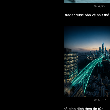
BLOG
03/08/2026
4,655
Không có cơ quan quản lý tài chính, trader được bảo vệ như thế
nào?
BLOG
31/07/2026
5,985
Nền tảng Mechanical Prop có hạn chế giao dịch theo tin tức