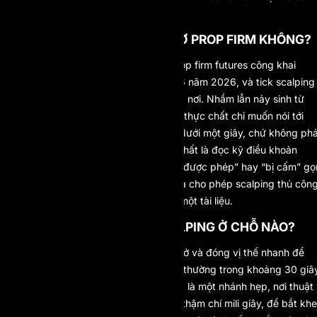
xứng không trước khi nạp tiền.
SCALPING CÓ ĐƯỢC PHÉP Ở PROP FIRM KHÔNG?
Ở phần lớn nơi thì có. Khoảng 22 prop firm futures công khai
chấp nhận scalping tính đến tháng 6 năm 2026, và tick scalping
tiêu chuẩn được phép gần như khắp nơi. Nhầm lẫn nảy sinh từ
những đơn vị “cấm scalping” nhưng thực chất chỉ muốn nói tới
các kiểu khai thác bằng thuật toán dưới một giây, chứ không phả
giao dịch nhanh thủ công. An toàn nhất là đọc kỹ điều khoản
chiến lược thay vì tin vào một nhãn “được phép” hay “bị cấm” gọ
lỏn, bởi cùng một công ty có thể vừa cho phép scalping thủ côn
vừa cấm microscalping trong cùng một tài liệu.
TICK SCALPING KHÁC SCALPING Ở CHỖ NÀO?
Scalping là một phong cách rộng: mở và đóng vị thế nhanh để
gom những con sóng nhỏ rồi lặp lại, thường trong khoảng 30 giâ
đến vài phút bằng tay. Tick scalping là một nhánh hẹp, nơi thuật
toán mở và đóng chỉ trong vài giây, thậm chí mili giây, để bắt khe