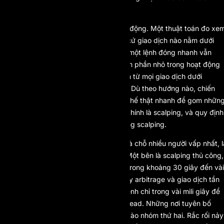
phải đọc trước khi nạp tiền.
Cách vận hành của nó hoàn toàn tự động. Một thuật toán đo xe
mỗi vị thế mở trong bao lâu, và bất cứ giao dịch nào nằm dưới
ngưỡng đều bị đánh dấu. Ở vài nơi, một lệnh đóng nhanh vẫn
được chấp nhận miễn là nó chỉ chiếm phần nhỏ trong hoạt động
của bạn; ở những nơi khác, lợi nhuận từ mọi giao dịch dưới
ngưỡng đều bị xóa sạch lúc rút tiền. Dù theo hướng nào, chiến
lược châm ngòi vẫn là một: đóng vị thế thật nhanh để gom nhữn
con sóng nhỏ rồi lặp lại liên tục. Đó chính là scalping, và quy định
canh chừng nó được gọi là luật chống scalping.
Điểm tinh tế quan trọng nhất, cũng là chỗ nhiều người vấp nhất, l
“scalping” không chỉ có một dạng. Một bên là scalping thủ công,
khi con người tự mở rồi đóng vị thế trong khoảng 30 giây đến vài
phút. Bên kia là tick scalping, latency arbitrage và giao dịch tần
suất cao (HFT), khi thuật toán bắn lệnh chỉ trong vài mili giây để
khai thác độ trễ báo giá hay khe spread. Những nơi tuyên bố
“cấm scalping” gần như luôn nhắm vào nhóm thứ hai. Rắc rối nảy