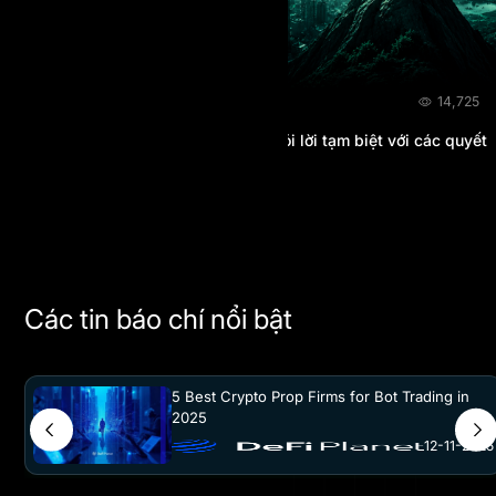
BLOG
18/07/2026
14,725
AI Prop 2026 Review: Đã đến lúc nói lời tạm biệt với các quyết
định payout tùy ý?
Các tin báo chí nổi bật
5 Best Crypto Prop Firms for Bot Trading in
2025
12-11-2025