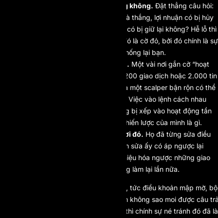
Kiểm tra xem luật có đối xứng không.
Đặt thẳng câu hỏi:
nếu một vị thế dưới ngưỡng mà thắng, lợi nhuận có bị hủy
không? Nếu nó thua, khoản lỗ có bị giữ lại không? Hễ lỗ thì
tính mà lời thì không, hãy coi đó là cờ đỏ, bởi đó chính là sự
bất đối xứng đang âm thầm chống lại bạn.
Để mắt tới cả giới hạn số lệnh.
Một vài nơi gắn cờ “hoạt
động quá mức” ở ngưỡng cỡ 200 giao dịch hoặc 2.000 tin
nhắn server mỗi ngày, mức mà một scalper bận rộn có thể
chạm phải mà không hay biết. Việc vào lệnh cách nhau
dưới năm giây cũng ngày càng bị xếp vào hoạt động tần
suất cao, bất kể bạn gọi tên chiến lược của mình là gì.
Nhìn lại lịch sử đổi luật của nơi đó.
Họ đã từng sửa điều
khoản giữa chừng chưa, và lần sửa ấy có áp ngược lại
không? Một công ty từng vô hiệu hóa ngược những giao
dịch đã tất toán thì sẽ sẵn sàng làm lại lần nữa.
Nếu cách trên không cho ra kết quả, tức điều khoản mập mờ, bộ
phận hỗ trợ trả lời vòng vo, hoặc bạn không sao moi được câu tr
lời thẳng cho câu hỏi hủy-lợi-nhuận, thì chính sự né tránh đó đã là