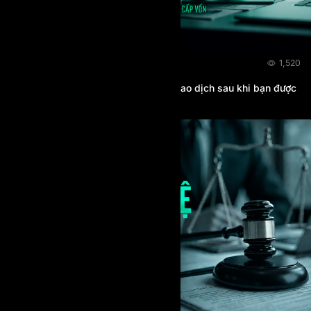
BLOG
06/08/2026
1,520
Prop Firm có thể thay đổi quy tắc giao dịch sau khi bạn được
cấp vốn không?