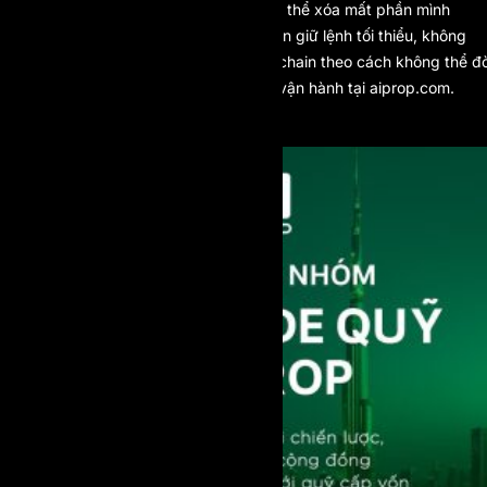
chữ nhỏ để truy tìm một quy định có thể xóa mất phần mình
thắng, thì AI Prop không đặt thời gian giữ lệnh tối thiểu, không
hạn chế scalping, và trả thưởng on-chain theo cách không thể đò
lại sau khi sự việc đã rồi. Xem cách vận hành tại
aiprop.com
.