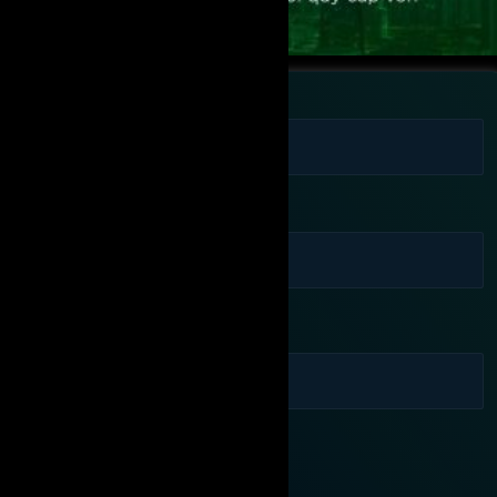
Họ tên
Số điện thoại
Email
Bạn đang quan tâm:
Cần được tư vấn