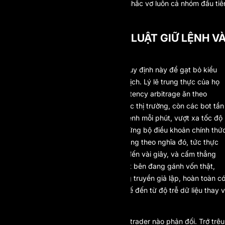
sinh khi một ngưỡng giữ lệnh cứng nhắc vơ luôn cả nhóm đầu tiê
vào lưới.
VÌ SAO CÁC SÀN THÊM LUẬT GIỮ LỆNH V
CHỐNG SCALPING
Các công ty cấp vốn dựng những quy định này để gạt bỏ kiểu
thực thi vốn không thực sự là giao dịch. Lý lẽ trung thực của họ
cũng đứng vững: tick scalping và latency arbitrage ăn theo
đường truyền báo giá chứ không đọc thị trường, còn các bot tần
suất cao có thể tung ra hàng chục lệnh mỗi phút, vượt xa tốc độ
của bất kỳ con người nào. Đã có những bộ điều khoản chính thứ
định nghĩa giao dịch tần suất cao đúng theo nghĩa đó, tức thực
thi bằng thuật toán ở mức mili giây đến vài giây, và cấm thẳng
tay lối giao dịch dựa trên độ trễ. Một bên đang gánh vốn thật,
hoặc đang định giá rủi ro trên đường truyền giả lập, hoàn toàn c
cơ sở để không chi trả cho thứ lợi thế đến từ độ trễ dữ liệu thay v
từ kỹ năng.
Nếu mọi chuyện dừng ở đó thì hiếm trader nào phản đối. Trớ trêu