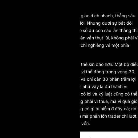
các lệnh thắng thì lặng lẽ biến mất.
Hãy thử nhẩm con số. Bạn vào mười giao dịch nhanh, thắng sáu
thua bốn; theo lẽ thường, kết quả là lời. Nhưng dưới sự bất đối
xứng này, bốn lần thua trừ thẳng vào số dư còn sáu lần thắng thì
bốc hơi. Bạn giao dịch tốt mà tài khoản vẫn thụt lùi, không phải v
thị trường quay lưng, mà vì luật chơi chỉ nghiêng về một phía
(xem Hình 2).
Cùng ý tưởng đó còn có những biến thể kín đáo hơn. Một bộ điề
khoản đặt ra luật “Quick-Strike”: mọi vị thế đóng trong vòng 30
giây kể từ lúc mở đều lọt tầm ngắm, và chỉ cần 30 phần trăm lợi
nhuận trở lên đến từ những giao dịch như vậy là đủ thành vi
phạm. Thế nên ngay cả một scalper có lời và kỷ luật cũng có thể
bước qua một lằn ranh vô hình, không phải vì thua, mà vì quá giỏi
quá nhanh, quá thường xuyên. Chẳng có gì bí hiểm ở đây cả; nó
nằm phơi bày ngay trong điều khoản mà phần lớn trader chỉ lướt
qua trên đường chạm tới con số cấp vốn.