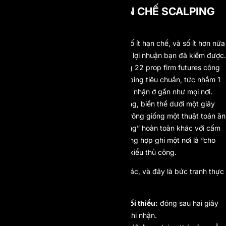
SÀN NÀO THỰC SỰ HẠN CHẾ SCALPING
(VÀ SÀN NÀO KHÔNG)
Đa số nơi chấp nhận scalping; một số ít hạn chế, và số ít hơn nữa
hạn chế theo kiểu có thể lấy đi phần lợi nhuận bạn đã kiếm được.
Tính đến tháng 6 năm 2026, khoảng 22 prop firm futures công
khai cho phép scalping, và tick scalping tiêu chuẩn, tức nhắm 1
đến 3 tick biến động giá, được chấp nhận ở gần như mọi nơi.
Dạng hay bị siết nhất là microscalping, biến thể dưới một giây
thoát vị thế chỉ trong một tick, vốn trông giống một thuật toán ăn
độ trễ nhất. Vì vậy, cấm “tick scalping” hoàn toàn khác với cấm
toàn bộ scalping, và những trang tổng hợp ghi một nơi là “cho
phép scalping” thường đang nói về kiểu thủ công.
Các ngưỡng giữ lệnh mỗi nơi một khác, và đây là bức tranh thực
tế đáng thuộc nằm lòng (Hình 3):
Không có thời gian giữ lệnh tối thiểu:
đóng sau hai giây
hay hai giờ, cả hai đều được ghi nhận.