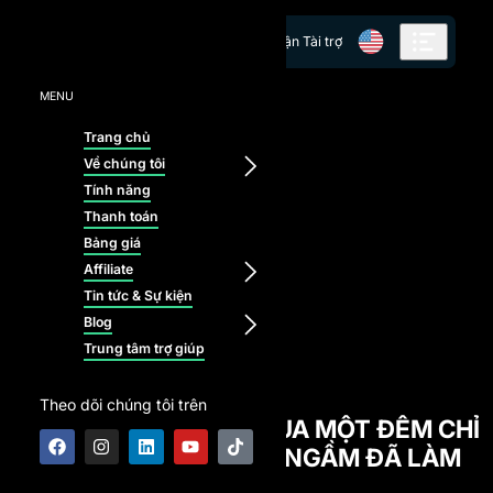
Skip to content
Nhận Tài trợ
MENU
Trang chủ
Về chúng tôi
Tính năng
Thanh toán
Bảng giá
Affiliate
Tin tức & Sự kiện
Blog
Trung tâm trợ giúp
BLOG
Theo dõi chúng tôi trên
TÀI KHOẢN $3.200 QUA MỘT ĐÊM CHỈ
CÒN $751: MỘT LUẬT NGẦM ĐÃ LÀM
ĐIỀU ĐÓ