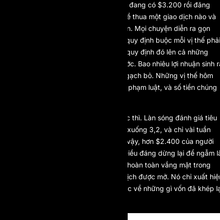
Một trader đăng nhập vào tài khoản đang có $3.200 rồi đăng
xuất ra chỉ còn $751,62, dù không hề thua một giao dịch nào và
cũng chẳng chạm tới mức drawdown. Mọi chuyện diễn ra gọn
trong một đêm: prop firm ban hành quy định buộc mỗi vị thế phả
giữ tối thiểu một phút, rồi áp ngược quy định đó lên cả những
giao dịch đã đóng và tất toán từ trước. Bao nhiêu lợi nhuận sinh r
từ các lệnh đóng quá nhanh đều bị gạch bỏ. Những vị thế hôm
trước còn hợp lệ bỗng chốc bị coi là phạm luật, và số tiền chúng
mang lại cũng bốc hơi theo.
Phản ứng dữ dội ập đến gần như tức thì. Làn sóng đánh giá tiêu
cực đổ về, điểm Trustpilot tụt từ 4,1 xuống 3,2, và chỉ vài tuần
sau công ty tuyên bố đóng cửa. Dù vậy, hơn $2.400 của người
trader kia thì không bao giờ trở lại. Điều đáng dừng lại để ngẫm l
quy định gây ra toàn bộ thiệt hại ấy hoàn toàn vắng mặt trong
điều khoản vào thời điểm các giao dịch được mở. Nó chỉ xuất hiệ
khi mọi việc đã an bài, rồi quét ngược về những gì vốn đã khép lạ
(Hình 1).