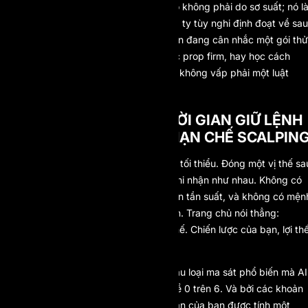
câu trả lời. Một bộ điều khoản mơ hồ không phải do sơ suất; nó l
khoảng trống được chừa lại để công ty tùy nghi định đoạt về sau
Cũng nên giữ sự cẩn trọng ấy dù bạn đang cân nhắc
một gói thử
thách prop firm
, đọc
bài so sánh các prop firm
, hay học
cách
vượt qua bài đánh giá một bước
mà không vấp phải một luật
chưa từng thấy mặt.
AI PROP KHÔNG CÓ THỜI GIAN GIỮ LỆNH
TỐI THIỂU VÀ KHÔNG HẠN CHẾ SCALPIN
AI Prop không đặt thời gian giữ lệnh tối thiểu. Đóng một vị thế sa
hai giây hay hai giờ, kết quả được ghi nhận như nhau. Không có
lệnh cấm tick scalping, không có trần tần suất, và không có mện
đề độ trễ nào nằm chờ tới lúc rút tiền. Trang chủ nói thẳng:
“Scalping, swing, EAs, không hạn chế. Chiến lược của bạn, lợi th
của bạn.”
Quy định giữ lệnh chỉ là một trong sáu loại ma sát phổ biến mà AI
Prop đã gỡ bỏ, đưa Friction Score về 0 trên 6. Và bởi các khoản
chi trả chạy trên blockchain, lợi nhuận của bạn được tính một