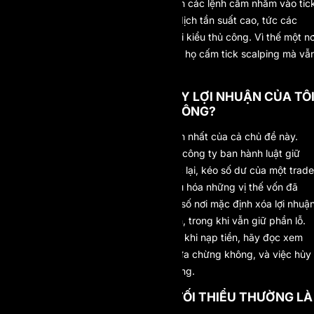
spread hoặc độ trễ báo giá. Phần lớn các lệnh cấm nhắm vào tic
scalping, latency arbitrage và giao dịch tần suất cao, tức các
biến thể tốc độ máy, chứ không phải kiểu thủ công. Vì thế một nơ
hoàn toàn có thể thành thật nói rằng họ cấm tick scalping mà vẫ
chào đón cú scalp tùy ý của bạn.
MỘT PROP FIRM CÓ THỂ HỦY LỢI NHUẬN CỦA TÔ
SAU KHI SỰ VIỆC ĐÃ RỒI KHÔNG?
Ở một số nơi thì có, và đó là rủi ro lớn nhất của cả chủ đề này.
Một trường hợp được ghi nhận: một công ty ban hành luật giữ
lệnh một phút qua đêm rồi áp ngược lại, kéo số dư của một trade
từ $3.200 xuống $751,62 và vô hiệu hóa những vị thế vốn đã
đóng. Tách biệt với chuyện đó, một số nơi mặc định xóa lợi nhuậ
từ giao dịch dưới ngưỡng lúc rút tiền, trong khi vẫn giữ phần lỗ.
Cách phòng vệ đều như nhau: trước khi nạp tiền, hãy đọc xem
công ty có quyền đổi điều khoản giữa chừng không, và việc hủy
lợi nhuận có được ghi trong luật không.
MỐC THỜI GIAN GIỮ LỆNH TỐI THIỂU THƯỜNG LÀ
BAO NHIÊU?