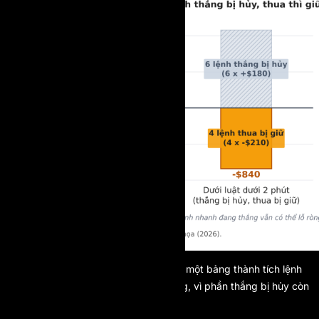
Hình 2. Dưới một luật dưới-hai-phút, một bảng thành tích lệnh
nhanh đang thắng vẫn có thể lỗ ròng, vì phần thắng bị hủy còn
phần thua thì bị giữ lại.