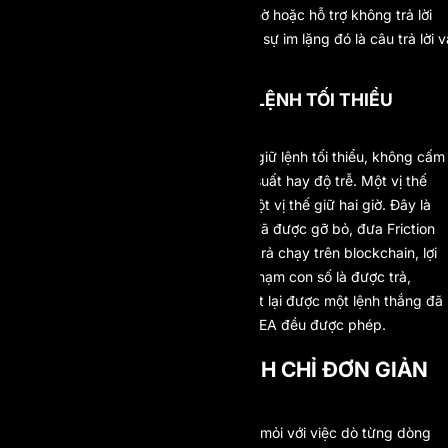
ngược chưa. Nếu điều khoản mập mờ hoặc hỗ trợ không trả lời
thẳng câu hỏi hủy-lợi-nhuận, hãy coi sự im lặng đó là câu trả lời v
bước đi.
AI PROP CÓ THỜI GIAN GIỮ LỆNH TỐI THIỂU
KHÔNG?
Không. AI Prop không đặt thời gian giữ lệnh tối thiểu, không cấm
tick scalping, và không áp trần tần suất hay độ trễ. Một vị thế
đóng sau hai giây được tính y hệt một vị thế giữ hai giờ. Đây là
một trong sáu loại ma sát phổ biến đã được gỡ bỏ, đưa Friction
Score về 0 trên 6. Vì các khoản chi trả chạy trên blockchain, lợi
nhuận được tính một cách cơ học, chạm con số là được trả,
không có khâu rà soát hậu kỳ nào lật lại được một lệnh thắng đã
tất toán. Scalping, swing trading và EA đều được phép.
GIAO DỊCH Ở NƠI NHANH CHỈ ĐƠN GIẢN
LÀ NHANH
Nếu bạn giao dịch nhanh và đã mệt mỏi với việc dò từng dòng