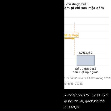
Hình 1. Số dư đã tất toán $3.200 rơi xuống còn $751,62 sau khi
một luật giữ lệnh tối thiểu một phút áp ngược lại, gạch bỏ mọi
khoản lời đóng nhanh, tức bị đòi lại $2.448,38.