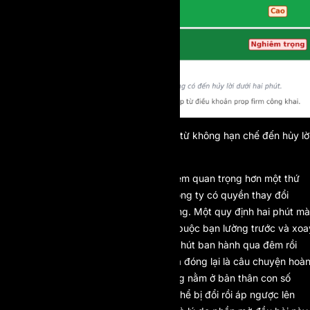
Hình 3. Bức tranh các mốc giữ lệnh, từ không hạn chế đến hủy lờ
dưới hai phút.
Con số cụ thể của ngưỡng thật ra kém quan trọng hơn một thứ
mà bảng trên không thể hiện: liệu công ty có quyền thay đổi
ngưỡng đó rồi áp ngược lại hay không. Một quy định hai phút mà
bạn nắm rõ ngay từ đầu chỉ là ràng buộc bạn lường trước và xoa
xở được. Nhưng một quy định một phút ban hành qua đêm rồi
quét ngược vào những vị thế bạn đã đóng lại là câu chuyện hoà
toàn khác. Mối nguy đích thực không nằm ở bản thân con số
ngưỡng, mà ở chỗ một quy định có thể bị đổi rồi áp ngược lên