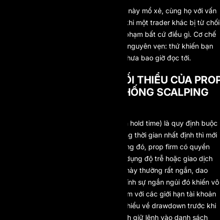
Đây là luật ngầm thứ hai mà loạt bài này mổ xẻ, cùng họ với
vấn
đề luật ngầm
chúng tôi từng ghi lại khi một trader khác bị từ chối
khoản chi trả $42.936 dù không vi phạm bất cứ điều gì. Cơ chế
lần này khác, nhưng bài học thì vẫn nguyên vẹn: thứ khiến bạn
mất tiền thường là điều khoản bạn chưa bao giờ đọc tới.
THỜI GIAN GIỮ LỆNH TỐI THIỂU CỦA PRO
FIRM LÀ GÌ (VÀ LUẬT CHỐNG SCALPING
ĐẰNG SAU NÓ)?
Thời gian giữ lệnh tối thiểu (minimum hold time) là quy định buộc
một vị thế phải mở ít nhất một khoảng thời gian nhất định thì mới
được ghi nhận. Đóng sớm hơn ngưỡng đó, prop firm có quyền
gắn nhãn giao dịch là scalping, lạm dụng độ trễ hoặc giao dịch
tần suất cao rồi loại bỏ nó. Ngưỡng này thường rất ngắn, dao
động từ 30 giây đến hai phút, và chính sự ngắn ngủi đó khiến vô
số trader bỏ sót. Nó nằm chung nhóm với các giới hạn tài khoản
như drawdown, nên ai đã quan tâm
hiểu về drawdown trước khi
trade prop
thì cũng nên xếp quy định giữ lệnh vào danh sách