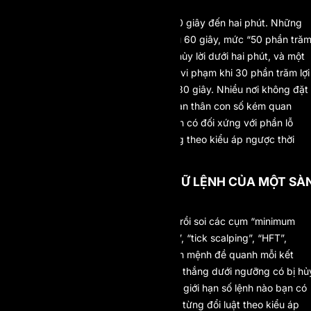
Các ngưỡng tụm lại trong khoảng 30 giây đến hai phút. Những
dạng phổ biến gồm ngưỡng tối thiểu 60 giây, mức “50 phần tră
số lệnh phải trên một phút”, cửa sổ hủy lời dưới hai phút, và một
cò “Quick-Strike” 30 giây, kích hoạt vi phạm khi 30 phần trăm lợi
nhuận trở lên đến từ giao dịch dưới 30 giây. Nhiều nơi không đặt
thời gian giữ lệnh tối thiểu nào cả. Bản thân con số kém quan
trọng hơn hai điều: việc hủy lợi nhuận có đối xứng với phần lỗ
không, và công ty có thể đổi ngưỡng theo kiểu áp ngược thời
gian không.
LÀM SAO KIỂM TRA LUẬT GIỮ LỆNH CỦA MỘT SÀ
TRƯỚC KHI MUA?
Mở điều khoản chiến lược và chi trả rồi soi các cụm “minimum
hold time”, “minimum trade duration”, “tick scalping”, “HFT”,
“latency”, và “Quick-Strike”. Đọc trọn mệnh đề quanh mỗi kết
quả. Sau đó xác nhận ba điều: phần thắng dưới ngưỡng có bị hủ
trong khi phần thua bị giữ không, có giới hạn số lệnh nào bạn có
thể chạm phải không, và công ty đã từng đổi luật theo kiểu áp