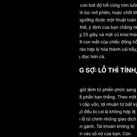
là cùng tấm lưới phát hiện tóm được con bot độ trễ cũng tóm luô
một trader tùy ý chỉ vô tình lướt nhanh lúc mở phiên, hoặc chốt lờ
ngay khi giá vừa chạm mục tiêu. Vì ngưỡng được một thuật toán
xác định thuần túy qua thời lượng vị thế, ý định của bạn chẳng h
được đếm xỉa. Một cú scalp thủ công 25 giây và một cú khai thá
độ trễ 25 giây hiện ra y hệt nhau dưới con mắt của chiếc đồng hồ
Đây chính là khoảnh khắc một hàng rào hợp lý hóa thành cái bẫy
và cũng là lý do phần tiếp theo đáng đọc hơn cả.
SỰ BẤT ĐỐI XỨNG ĐÁNG SỢ: LỖ THÌ TÍNH
LỜI THÌ KHÔNG
Đây mới là chi tiết đẩy một quy định giữ lệnh từ phiền phức sang
nguy hiểm: ở một số nơi, nó chỉ xóa đi phần bạn thắng. Theo một
điều khoản đã công bố cho tài khoản cấp vốn, lợi nhuận từ bất k
vị thế nào giữ dưới hai phút (120 giây) đều bị coi là không hợp lệ
và gỡ bỏ lúc rút tiền, trong khi khoản lỗ từ chính những giao dịch
chớp nhoáng đó thì vẫn một mình bạn gánh. Tài khoản không bị
đánh rớt. Các lệnh thua vẫn cộng dồn vào sổ nợ của bạn. Còn