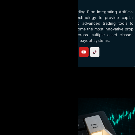
ABOUT AI PROP
AI Prop is the world’s top Prop Trading Firm integrating Artificial
Intelligence (AI) and blockchain technology to provide capital
funding up to $5 million USD and advanced trading tools to
traders globally. With a vision to become the most innovative prop
firm, AI Prop empowers traders across multiple asset classes
through AI coaching and transparent payout systems.
Follow us on:
BÀI VIẾT LIÊN QUAN