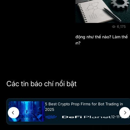
BLOG
21/07/2026
6,175
Hệ thống thanh toán On-Chain hoạt động như thế nào? Làm thế
nào để tôi xác minh khoản thanh toán?
Các tin báo chí nổi bật
5 Best Crypto Prop Firms for Bot Trading in
2025
12-11-2025