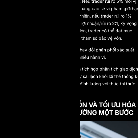
Giả sử mức drawdown tối đa là 10%. Nếu trader rủi ro 5% mỗi vị
thế, lý thuyết xác suất cho thấy khả năng cao sẽ vi phạm giới hạ
trước khi đạt lợi nhuận ổn định. Tuy nhiên, nếu trader rủi ro 1%
mỗi lệnh với tỷ lệ thắng 50% và tỷ lệ lợi nhuận/rủi ro 2:1, kỳ vọng
toán học vẫn dương. Với cỡ mẫu đủ lớn, trader có thể đạt mục
tiêu đánh giá mà không vi phạm các tham số bảo vệ vốn.
Mô hình prop firm một bước không thay đổi phân phối xác suất.
Nó tối ưu thiết kế cấu trúc để giảm nhiễu hành vi.
AI Prop củng cố điều này bằng cách tích hợp phân tích giao dịch
dựa trên AI, giúp trader nhận diện sự sai lệch khỏi lợi thế thống k
của mình. Điều này kết nối lý thuyết định lượng với thực thi thực
tế.
HIỆU SUẤT SỬ DỤNG VỐN VÀ TỐI ƯU HÓA
RỦI RO TRONG MÔI TRƯỜNG MỘT BƯỚC