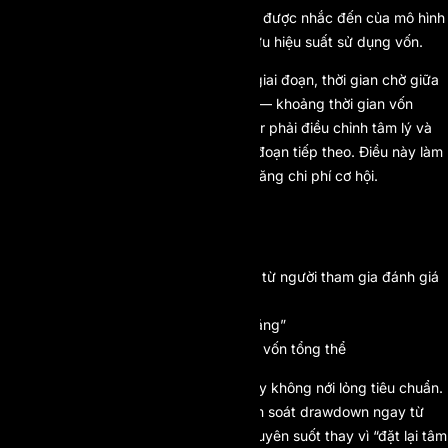
Một trong những lợi thế chiến lược ít được nhắc đến của mô hình
prop firm một bước là khả năng tối ưu hiệu suất sử dụng vốn.
Trong các hệ thống đánh giá nhiều giai đoạn, thời gian chờ giữa
các vòng tạo ra “dead capital time” — khoảng thời gian vốn
không được khai thác tối đa vì trader phải điều chỉnh tâm lý và
chiến lược trước khi bước sang giai đoạn tiếp theo. Điều này làm
chậm tốc độ quay vòng vốn và gia tăng chi phí cơ hội.
Ngược lại, mô hình một bước:
Rút ngắn chu kỳ đánh giá
Tăng tốc quá trình chuyển đổi từ người tham gia đánh giá
sang trader được cấp vốn
Giảm thời gian vốn bị “đóng băng”
Tối ưu hóa tốc độ luân chuyển vốn tổng thể
Từ góc độ quản trị rủi ro, mô hình này không nới lỏng tiêu chuẩn.
Ngược lại, nó chuẩn hóa cơ chế kiểm soát drawdown ngay từ
đầu, yêu cầu trader duy trì kỷ luật xuyên suốt thay vì “đặt lại tâm