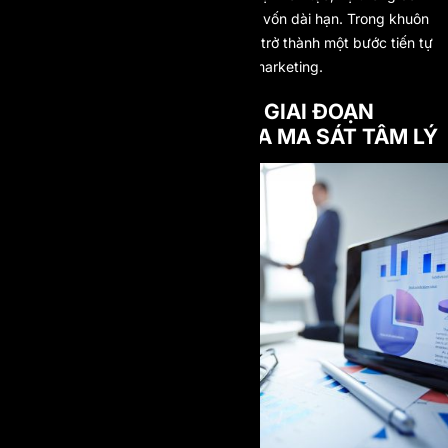
giá có cấu trúc và kiến trúc mở rộng vốn dài hạn. Trong khuôn
khổ đó, mô hình prop firm một bước trở thành một bước tiến tự
nhiên thay vì chỉ là một chiến thuật marketing.
VÌ SAO MÔ HÌNH NHIỀU GIAI ĐOẠN
TRUYỀN THỐNG TẠO RA MA SÁT TÂM LÝ