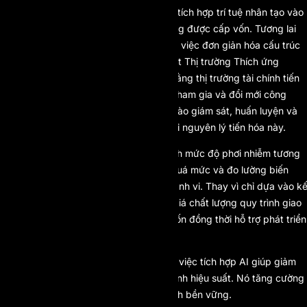
AI Prop tạo sự khác biệt bằng cách tích hợp trí tuệ nhân tạo vào
cả môi trường đánh giá và môi trường được cấp vốn. Tương lai
của funded trading không chỉ nằm ở việc đơn giản hóa cấu trúc
mà còn ở trí tuệ thích ứng. Giả thuyết Thị trường Thích ứng
(Adaptive Market Hypothesis) cho rằng thị trường tài chính tiến
hóa để phản ứng với hành vi người tham gia và đổi mới công
nghệ. Những prop firm tích hợp AI vào giám sát, huấn luyện và
phân tích hành vi sẽ phù hợp hơn với nguyên lý tiến hóa này.
Phân tích dựa trên AI có thể xác định mức độ phơi nhiễm tương
quan, phát hiện tần suất giao dịch quá mức và đo lường biến
động tâm lý thông qua các chỉ số hành vi. Thay vì chỉ dựa vào kế
quả lợi nhuận, AI Prop có thể đánh giá chất lượng quy trình giao
dịch. Điều này tăng cường bảo vệ vốn đồng thời hỗ trợ phát triển
trader.
Trong hệ thống prop firm một bước, việc tích hợp AI giúp giảm
thiểu rủi ro gian lận và sự thiếu ổn định hiệu suất. Nó tăng cường
tính minh bạch và khả năng vận hành bền vững.