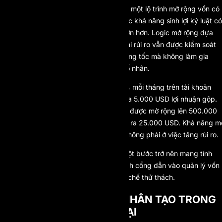
AI Prop mở rộng điều này thông qua một lộ trình mở rộng vốn có
cấu trúc. Những trader thể hiện được khả năng sinh lợi kỷ luật có
thể tiếp cận nguồn vốn ngày càng lớn hơn. Logic mở rộng dựa
trên lý thuyết cộng dồn hiệu suất. Khi rủi ro vẫn được kiểm soát
theo tỷ lệ, tăng trưởng vốn có thể tăng tốc mà không làm gia
tăng mức độ phơi nhiễm theo cấp số nhân.
Ví dụ, một trader tạo ra lợi nhuận 5% mỗi tháng trên tài khoản
được cấp vốn 100.000 USD sẽ tạo ra 5.000 USD lợi nhuận gộp.
Nếu hiệu suất duy trì ổn định và vốn được mở rộng lên 500.000
USD, cùng tỷ lệ phần trăm đó sẽ tạo ra 25.000 USD. Khả năng m
rộng nằm ở tính nhất quán kỷ luật, không phải ở việc tăng rủi ro.
Đây là điểm mà mô hình prop firm một bước trở nên mang tính
chuyển đổi. Nó đóng vai trò như cánh cổng dẫn vào quản lý vốn
chuyên nghiệp thay vì chỉ là một cơ chế thử thách.
SỰ TÍCH HỢP TRÍ TUỆ NHÂN TẠO TRONG
PROP TRADING HIỆN ĐẠI