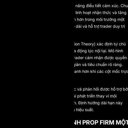
Hiệu suất giao dịch gắn chặt với khả năng điều tiết cảm xúc. Chu
kỳ căng thẳng kéo dài làm giảm tính linh hoạt nhận thức và tăng
tính bốc đồng. Chu kỳ đánh giá ngắn hơn trong môi trường một
bước giúp giảm tiếp xúc cortisol kéo dài và hỗ trợ trader duy trì
sự rõ ràng chiến lược.
Lý thuyết Tự Quyết (Self-Determination Theory) xác định tự chủ
và năng lực là hai động lực chính của động lực nội tại. Mô hình
một bước hỗ trợ cả hai yếu tố này. Trader cảm nhận được quyền
kiểm soát lớn hơn nhờ cấu trúc đơn giản và tiêu chuẩn rõ ràng.
Cảm giác năng lực được củng cố nhanh hơn khi các cột mốc trự
tiếp và có thể đo lường.
Sự kết hợp giữa đánh giá có cấu trúc và phản hồi được hỗ trợ bở
AI của AI Prop tạo ra một hệ sinh thái phát triển thay vì môi
trường thử thách mang tính giao dịch. Định hướng dài hạn này
làm tăng khả năng duy trì và ổn định hiệu suất.
TƯƠNG LAI CỦA MÔ HÌNH PROP FIRM MỘ