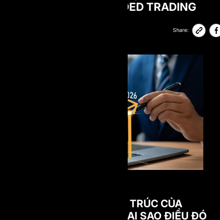
TƯƠNG LAI CỦA FUNDED TRADING
26-02-2026
43,890
Share:
SỰ TĂNG TRƯỞNG CẤU TRÚC CỦA
FUNDED TRADING VÀ TẠI SAO ĐIỀU ĐÓ