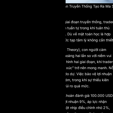
Vì Sao Mô Hình Nhiều Giai Đoạn Truyền Thống Tạo Ra Ma 
Tâm Lý
Trong các hệ thống đánh giá nhiều giai đoạn truyền thống, trade
phải vượt qua các mục tiêu lợi nhuận tuần tự trong khi tuân thủ
các quy tắc drawdown nghiêm ngặt. Dù về mặt toán học là hợp
lý, cấu trúc này thường tạo ra sự phức tạp tâm lý không cần thiết
Theo Lý thuyết Triển vọng (Prospect Theory), con người cảm
nhận nỗi đau từ thua lỗ mạnh gấp khoảng hai lần so với niềm vui
từ lợi nhuận tương đương. Trong mô hình hai giai đoạn, khi trader
hoàn thành giai đoạn một, “vốn cảm xúc” trở nên mong manh. Nỗ
sợ thất bại ở giai đoạn hai tạo ra sự do dự. Việc bảo vệ lợi nhuận
quá mức có thể dẫn đến hiệu suất kém, trong khi sự thiếu kiên
nhẫn có thể kích hoạt việc gia tăng rủi ro quá mức.
Hãy xem xét một trader quản lý tài khoản đánh giá 100.000 USD
với mục tiêu 10%. Sau khi đạt mức lợi nhuận 9%, áp lực nhận
thức bắt đầu gia tăng. Nếu xảy ra một nhịp điều chỉnh nhỏ 2%,