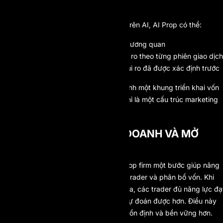
lý” giữa các giai đoạn.
Khi kết hợp với phân tích rủi ro dựa trên AI, AI Prop có thể:
Phân tích mức độ phơi nhiễm tương quan
Đánh giá mức độ tập trung rủi ro theo từng phiên giao dịch
Phát hiện sai lệch khỏi hồ sơ rủi ro đã được xác định trước
Điều này biến mô hình một bước thành một khung triển khai vốn
được tối ưu hóa theo rủi ro thay vì chỉ là một cấu trúc marketing
đơn giản.
TÍNH BỀN VỮNG KINH DOANH VÀ MỞ
RỘNG QUY MÔ VỐN
Từ góc nhìn kiến trúc kinh doanh, prop firm một bước giúp nâng
cao hiệu quả trong việc chuyển đổi trader và phân bổ vốn. Khi
quá trình đánh giá được đơn giản hóa, các trader đủ năng lực đạ
trạng thái được cấp vốn một cách dự đoán được hơn. Điều này
tạo ra một nhóm trader có hiệu suất ổn định và bền vững hơn.