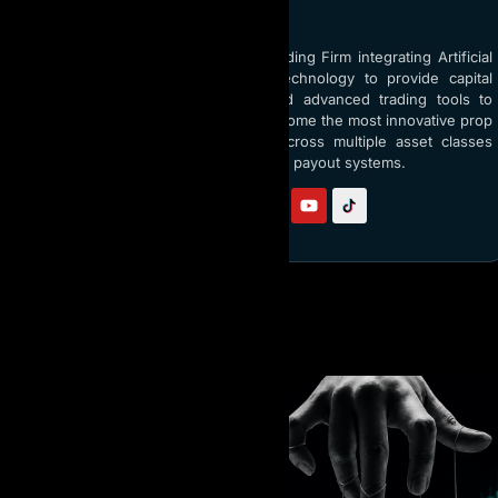
ABOUT AI PROP
AI Prop is the world’s top Prop Trading Firm integrating Artificial
Intelligence (AI) and blockchain technology to provide capital
funding up to $5 million USD and advanced trading tools to
traders globally. With a vision to become the most innovative prop
firm, AI Prop empowers traders across multiple asset classes
through AI coaching and transparent payout systems.
Follow us on:
BÀI VIẾT LIÊN QUAN