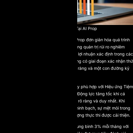
Mô Hình Prop Firm Một Bước Tại AI Prop
Mô hình prop firm một bước của AI Prop đơn giản hóa quá trình
đánh giá trong khi vẫn duy trì hệ thống quản trị rủi ro nghiêm
ngặt. Trader phải đạt được mục tiêu lợi nhuận xác định trong các
giới hạn drawdown đã thiết lập. Không có giai đoạn xác nhận thứ
hai. Chỉ có một mục tiêu đo lường rõ ràng và một con đường kỷ
luật duy nhất.
Từ góc độ khoa học hành vi, điều này phù hợp với Hiệu ứng Tiệm
cận Mục tiêu (Goal Gradient Effect). Động lực tăng tốc khi cá
nhân nhận thức được một điểm đích rõ ràng và duy nhất. Khi
trader vận hành dưới một mục tiêu minh bạch, sự mệt mỏi trong
ra quyết định giảm xuống và chất lượng thực thi được cải thiện.
Nếu một trader đạt mức lợi nhuận trung bình 3% mỗi tháng với