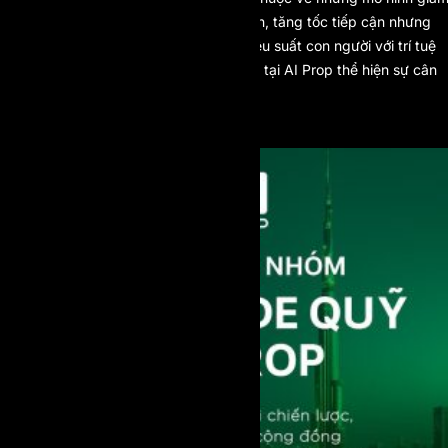
ma sát nhưng không giảm tiêu chuẩn, tăng tốc tiếp cận nhưng
không hy sinh kỷ luật, và kết hợp hiệu suất con người với trí tuệ
nhân tạo. Khung prop firm một bước tại AI Prop thể hiện sự cân
bằng đó.