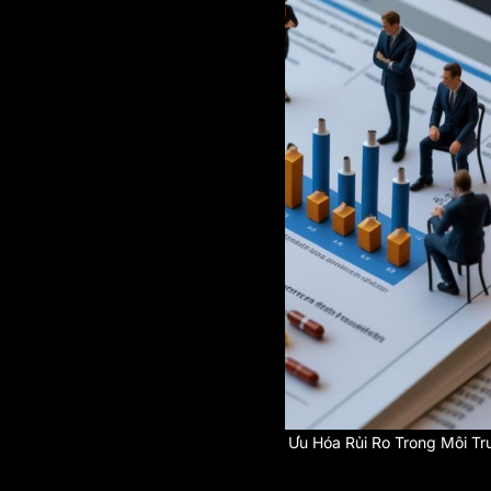
Hiệu Suất Sử Dụng Vốn Và Tối Ưu Hóa Rủi Ro Trong Môi T
Một Bước