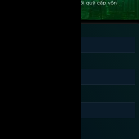
Họ tên
Số điện thoại
Email
Bạn đang quan tâm:
Cần được tư vấn