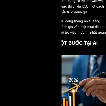
mức độ căng thẳng tăng lên không cân xứng so với drawdown
thực tế. Lúc này, trader không còn thực thi chiến lược một cách
khách quan mà đang phản ứng với cấu trúc đánh giá.
Mô hình prop firm một bước loại bỏ sự căng thẳng nhiều tầng
này. Bằng cách hợp nhất quá trình đánh giá vào một mục tiêu du
nhất, nó giảm quá tải nhận thức và hỗ trợ việc thực thi nhất quán
MÔ HÌNH PROP FIRM MỘT BƯỚC TẠI AI
PROP