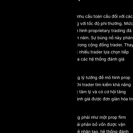
QUAN TRỌNG
Trong giai đoạn từ 2020 đến 2024, nhu cầu toàn cầu đối với các
cơ hội funded trading đã tăng trưởng với tốc độ phi thường. Mức
độ quan tâm tìm kiếm đối với các mô hình proprietary trading đã
tăng hơn 4.000% chỉ trong vòng bốn năm. Sự bùng nổ này phản
ánh một sự chuyển dịch hành vi lớn trong cộng đồng trader. Tha
vì mạo hiểm vốn cá nhân, ngày càng nhiều trader lựa chọn tiếp
cận nguồn vốn có cấu trúc thông qua các hệ thống đánh giá
chuyên nghiệp.
Xu hướng vĩ mô này tạo ra môi trường lý tưởng để mô hình
prop
firm một bước
phát triển mạnh mẽ. Khi trader tìm kiếm khả năng
tiếp cận vốn nhanh hơn, giảm ma sát tâm lý và có cơ hội tăng
trưởng vốn minh bạch, các khung đánh giá được đơn giản hóa tr
nên vượt trội về mặt chiến lược.
AI Prop bước vào bối cảnh này không phải như một prop firm
truyền thống, mà như một hệ sinh thái phân bổ vốn được vận
hành bằng công nghệ, tích hợp trí tuệ nhân tạo, hệ thống đánh