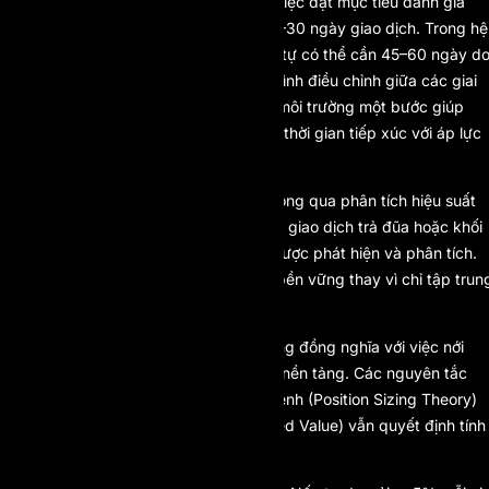
mô hình quản lý rủi ro 1% mỗi lệnh, việc đạt mục tiêu đánh giá
10% có thể xảy ra trong khoảng 20–30 ngày giao dịch. Trong hệ
thống nhiều giai đoạn, trader tương tự có thể cần 45–60 ngày d
các khoảng dừng cấu trúc và quá trình điều chỉnh giữa các giai
đoạn. Việc rút ngắn thời gian trong môi trường một bước giúp
tăng tốc độ quay vòng vốn và giảm thời gian tiếp xúc với áp lực
cảm xúc.
AI Prop còn nâng cao khung này thông qua phân tích hiệu suất
bằng AI. Những sai lệch hành vi như giao dịch trả đũa hoặc khối
lượng giao dịch bất thường có thể được phát hiện và phân tích.
Sự tích hợp này hỗ trợ tăng trưởng bền vững thay vì chỉ tập trun
vượt thử thách ngắn hạn.
Một mô hình đánh giá đơn giản không đồng nghĩa với việc nới
lỏng tiêu chuẩn. Kỷ luật rủi ro vẫn là nền tảng. Các nguyên tắc
của Lý thuyết Phân bổ Khối lượng Lệnh (Position Sizing Theory)
và toán học Giá trị Kỳ vọng (Expected Value) vẫn quyết định tính
bền vững dài hạn.