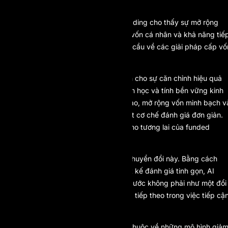
BƯỚC
Quỹ đạo tăng trưởng của funded trading cho thấy sự mở rộng
liên tục trong tương lai. Khi hạn chế vốn cá nhân và khả năng tiế
cận kỹ thuật số toàn cầu hội tụ, nhu cầu về các giải pháp cấp vố
có cấu trúc sẽ ngày càng gia tăng.
Mô hình prop firm một bước đại diện cho sự căn chỉnh hiệu quả
nhất giữa tâm lý trader, kỳ vọng toán học và tính bền vững kinh
doanh. Khi kết hợp với trí tuệ nhân tạo, mở rộng vốn minh bạch v
quản trị rủi ro kỷ luật, nó vượt xa một cơ chế đánh giá đơn giản.
Nó trở thành bản thiết kế cấu trúc cho tương lai của funded
trading.
AI Prop đứng tại giao điểm của sự chuyển đổi này. Bằng cách
tích hợp công nghệ tiên tiến với thiết kế đánh giá tinh gọn, AI
Prop định vị mô hình prop firm một bước không phải như một đổi
mới tạm thời mà là giai đoạn tiến hóa tiếp theo trong việc tiếp cậ
vốn giao dịch chuyên nghiệp.
Tương lai của prop trading hiện đại thuộc về những mô hình giả