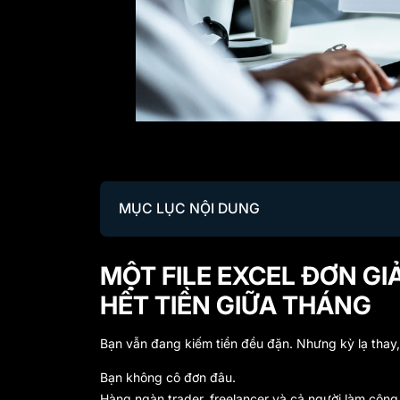
MỤC LỤC NỘI DUNG
MỘT FILE EXCEL ĐƠN GI
HẾT TIỀN GIỮA THÁNG
Bạn vẫn đang kiếm tiền đều đặn. Nhưng kỳ lạ thay
Bạn không cô đơn đâu.
Hàng ngàn trader, freelancer và cả người làm công 