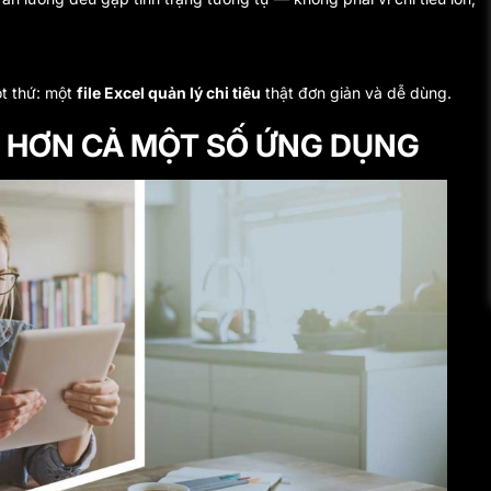
t thứ: một
file Excel quản lý chi tiêu
thật đơn giản và dễ dùng.
Ả HƠN CẢ MỘT SỐ ỨNG DỤNG