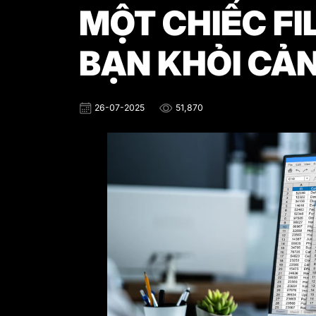
MỘT CHIẾC FI
BẠN KHỎI CẢN
26-07-2025
51,870