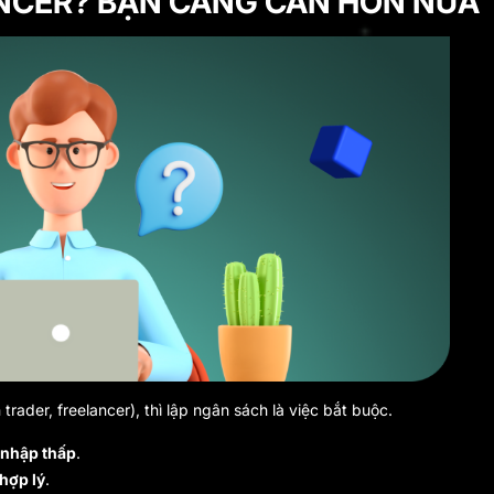
NCER? BẠN CÀNG CẦN HƠN NỮA
rader, freelancer), thì lập ngân sách là việc bắt buộc.
 nhập thấp
.
hợp lý
.