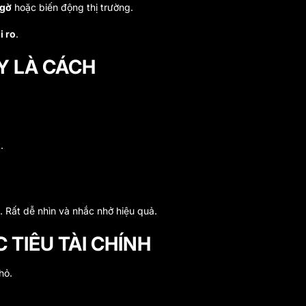
ngờ
hoặc biến động thị trường.
i ro
.
Y LÀ CÁCH
.
 Rất dễ nhìn và nhắc nhở hiệu quả.
 TIÊU TÀI CHÍNH
hỏ.