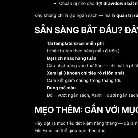
Chuẩn bị cho các đợt
drawdown bất 
Đây không chỉ là lập ngân sách — mà là
quản trị rủ
SẴN SÀNG BẮT ĐẦU? ĐÂ
Tải template Excel miễn phí
(Hoặc tự tạo theo bảng mẫu ở trên.)
Đặt lịch nhắc hàng tuần
Cập nhật bảng vào thứ Sáu — chỉ mất 5 phút
Xem lại 3 khoản chi tiêu rò rỉ lớn nhất
Cam kết giảm chúng trong tháng tới.
Dùng mã màu
Đỏ = vượt ngân sách, Xanh = dưới ngân sách.
MẸO THÊM: GẮN VỚI MỤC
Hãy đặt ra mục tiêu tiết kiệm hàng tháng — dù là n
File Excel có thể giúp bạn theo dõi: