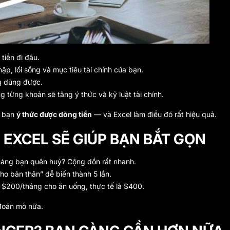
 tiền đi đâu.
hập, lối sống và mục tiêu tài chính của bạn.
g dùng được.
ng từng khoản sẽ tăng ý thức và kỷ luật tài chính.
p bạn
ý thức được dòng tiền
— và Excel làm điều đó rất hiệu quả.
U EXCEL SẼ GIÚP BẠN BẮT GỌN
tháng bạn quên huỷ? Cộng dồn rất nhanh.
ho bản thân” dễ biến thành 5 lần.
u $200/tháng cho ăn uống, thực tế là $400.
 đoán mò nữa.