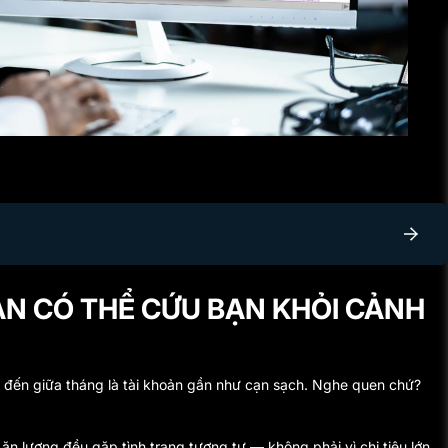
ẢN CÓ THỂ CỨU BẠN KHỎI CẢNH
, đến giữa tháng là tài khoản gần như cạn sạch. Nghe quen chứ?
ăn lương đều gặp tình trạng tương tự — không phải vì chi tiêu lớn,