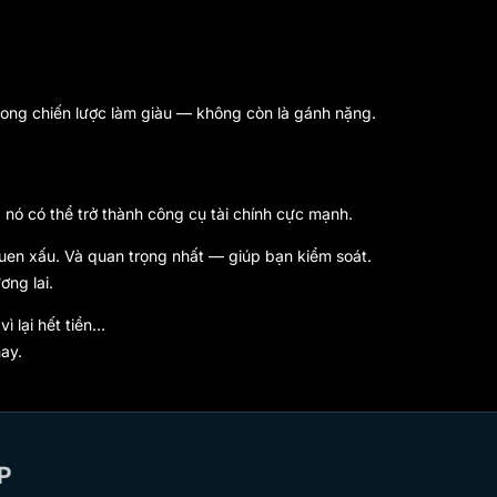
trong chiến lược làm giàu — không còn là gánh nặng.
 nó có thể trở thành công cụ tài chính cực mạnh.
quen xấu. Và quan trọng nhất — giúp bạn kiểm soát.
ơng lai.
ì lại hết tiền…
ay.
P