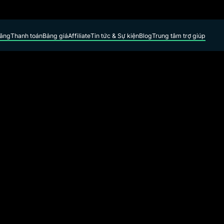
năng
Thanh toán
Bảng giá
Affiliate
Tin tức & Sự kiện
Blog
Trung tâm trợ giúp