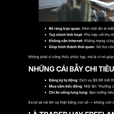
Rõ ràng trực quan
: Nhìn một lần là biết
Tuỳ chỉnh linh hoạt
: Phù hợp với thu n
Không cần internet
: Không mạng cũn
Giúp hình thành thói quen
: Gõ thủ cô
Không phải vì công thức phức tạp, mà là vì nó giú
NHỮNG CÁI BẪY CHI TIÊ
Đăng ký tự động
: Dịch vụ $9.99 mỗi 
Mua sắm bốc đồng
: Một lần “thưởng c
Chi ăn uống lung tung
: Bạn tưởng tiê
Excel sẽ nói lên sự thật bằng con số — không còn