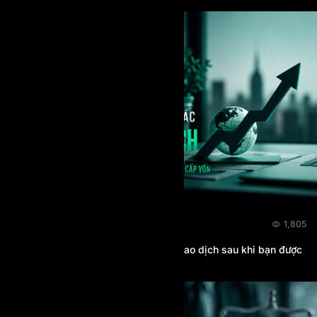
BLOG
06/08/2026
1,805
Prop Firm có thể thay đổi quy tắc giao dịch sau khi bạn được
cấp vốn không?