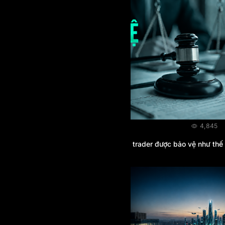
BLOG
03/08/2026
4,845
Không có cơ quan quản lý tài chính, trader được bảo vệ như thế
nào?