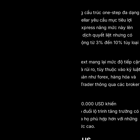
3. FUNDEDNEXT
FundedNext sở hữu một trong những cấu trúc one-step đa dạng
nhất trên thị trường. Chương trình Stellar yêu cầu mục tiêu lợi
nhuận 10%, trong khi chương trình Express nâng mức này lên
25%, phù hợp với những trader giao dịch quyết liệt nhưng có
kiểm soát. Giới hạn drawdown dao động từ 3% đến 10% tùy loại
tài khoản.
Với đòn bẩy lên đến 1:100, FundedNext mang lại mức độ tiếp cậ
thị trường rất lớn, vừa là cơ hội vừa là rủi ro, tùy thuộc vào kỷ luậ
của trader. Firm hỗ trợ nhiều loại tài sản như forex, hàng hóa và
chỉ số, vận hành trên nền tảng MetaTrader thông qua các broker
như Incenteco và GrowthNext.
Khả năng scale tài khoản lên đến 300.000 USD khiến
FundedNext phù hợp với trader theo đuổi lộ trình tăng trưởng có
cấu trúc, dù môi trường đánh giá của họ phù hợp hơn với những
người đã quen quản lý đòn bẩy ở mức cao.