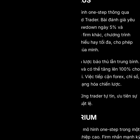
4. FUNDED TRADING PLUS
Funded Trading Plus tinh chỉnh mô hình one-step thông qua
chương trình One-Phase Experienced Trader. Bài đánh giá yêu
cầu mục tiêu lợi nhuận 10%, kèm drawdown ngày 5% và
drawdown tổng 10%. Khác với nhiều firm khác, chương trình
không áp đặt số ngày giao dịch tối thiểu hay tối đa, cho phép
trader tiến hành theo đúng nhịp độ của mình.
Đòn bẩy lên đến 1:30 hỗ trợ cả chiến lược bảo thủ lẫn trung bình.
Tỷ lệ chia lợi nhuận bắt đầu từ 80% và có thể tăng lên 100% cho
những trader duy trì hiệu suất lâu dài. Việc tiếp cận forex, chỉ số,
hàng hóa và crypto giúp trader đa dạng hóa chiến lược.
Funded Trading Plus phù hợp với những trader tự tin, ưu tiên sự
đơn giản, rõ ràng và ít can thiệp từ luật lệ.
5. CITY TRADERS IMPERIUM
City Traders Imperium (CTI) tích hợp mô hình one-step trong một
khung cấp vốn mang tính chuyên nghiệp cao. Firm nhấn mạnh k