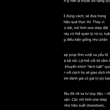
thành một bài test sức chịu đựng tâm lý hơn là thước đo năng lự
thực sự.
Đánh giá one-step, nếu được thiết kế đúng cách, sẽ đưa trọng
tâm trở lại chất lượng quyết định và hiệu quả thực thi. Thay vì
buộc trader giao dịch dưới áp lực kéo dài, mô hình one-step đặt
ra một câu hỏi trực diện hơn: trader này có thể quản lý rủi ro, tuâ
thủ hệ thống và tạo ra lợi nhuận trong điều kiện giống như phân
bổ vốn thực tế hay không?
Đó là lý do vì sao sức hút của one-step prop firm vượt xa yếu tố
tốc độ. Việc tiếp cận vốn nhanh chỉ là bề nổi. Lợi thế cốt lõi nằm 
sự đồng bộ hành vi. Trader không bị khuyến khích “lách luật” qu
nhiều giai đoạn mà giao dịch gần hơn với cách họ sẽ giao dịch kh
đã có tài khoản funded, khiến quá trình đánh giá có giá trị dự bá
thành công dài hạn cao hơn.
Đến năm 2026, các prop firm hàng đầu đã rời xa tư duy đậu – rớ
đơn giản chỉ dựa trên mục tiêu lợi nhuận. Các mô hình one-step
tiên tiến tích hợp những chỉ số động như hiệu suất drawdown,