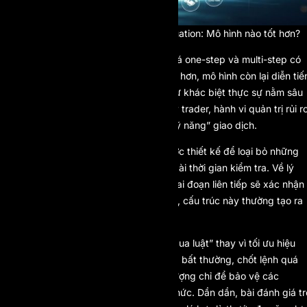
One-Step vs. Multi-Step Evaluation: Mô hình nào tốt hơn?
Ở bề mặt, sự khác biệt giữa đánh giá one-step và multi-step có
vẻ khá đơn giản: một mô hình nhanh hơn, mô hình còn lại diễn tiế
từ từ. Tuy nhiên, trong năm 2026, sự khác biệt thực sự nằm sâu
hơn nhiều – tại giao điểm giữa tâm lý trader, hành vi quản trị rủi r
và cách các prop firm định nghĩa “kỹ năng” giao dịch.
Các mô hình multi-step ban đầu được thiết kế để loại bỏ những
trader thiếu kỷ luật bằng cách kéo dài thời gian kiểm tra. Về lý
thuyết, việc vượt qua hai hoặc ba giai đoạn liên tiếp sẽ xác nhận
tính nhất quán. Nhưng trong thực tế, cấu trúc này thường tạo ra
hiệu ứng ngược.
Trader bắt đầu tối ưu để “sống sót qua luật” thay vì tối ưu hiệu
suất giao dịch, điều chỉnh khối lượng bất thường, chốt lệnh quá
sớm hoặc né tránh các setup chất lượng chỉ để bảo vệ các
ngưỡng drawdown mang tính hình thức. Dần dần, bài đánh giá tr