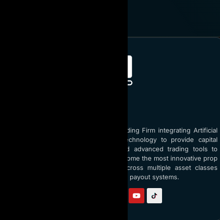
THAM GIA NGAY
ABOUT AI PROP
AI Prop is the world’s top Prop Trading Firm integrating Artificial
Intelligence (AI) and blockchain technology to provide capital
funding up to $5 million USD and advanced trading tools to
traders globally. With a vision to become the most innovative prop
firm, AI Prop empowers traders across multiple asset classes
through AI coaching and transparent payout systems.
Follow us on: