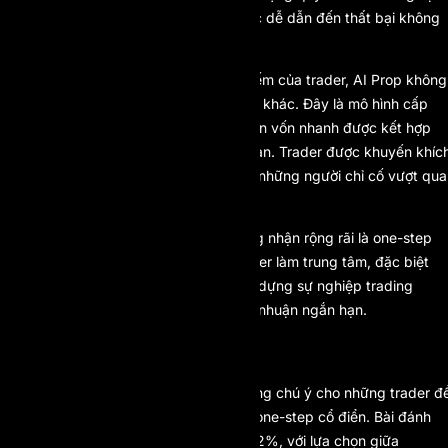
mắc kẹt trong những quy tắc cơ học dễ dẫn đến thất bại không
cần thiết.
Dưới góc nhìn SEO và hành vi tìm kiếm của trader, AI Prop không
đơn thuần là một one-step prop firm khác. Đây là mô hình cấp
vốn thế hệ mới, nơi khả năng tiếp cận vốn nhanh được kết hợp
chặt chẽ với logic tăng trưởng dài hạn. Trader được khuyến khíc
tư duy như nhà quản lý quỹ, thay vì những người chỉ cố vượt qua
thử thách.
Trong năm 2026, AI Prop được công nhận rộng rãi là one-step
prop firm bền vững nhất và đặt trader làm trung tâm, đặc biệt
phù hợp với những người muốn xây dựng sự nghiệp trading
chuyên nghiệp thay vì chạy theo lợi nhuận ngắn hạn.
2. PIPFARM
PipFarm tiếp tục là một lựa chọn đáng chú ý cho những trader đ
cao sự linh hoạt trong một cấu trúc one-step cổ điển. Bài đánh
giá yêu cầu đạt mục tiêu lợi nhuận 12%, với lựa chọn giữa