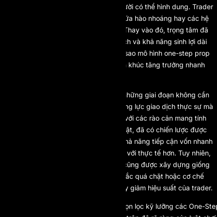
thành mà chỉ vài năm trước rất ít người có thể hình dung. Trader
không còn bị thu hút bởi những lời hứa hào nhoáng hay các hệ
thống đánh giá phức tạp quá mức. Thay vào đó, trọng tâm đã
chuyển sang hiệu quả, tính minh bạch và khả năng sinh lợi dài
hạn. Chính sự thay đổi này lý giải vì sao mô hình one-step prop
firm trở thành một trong những phân khúc tăng trưởng nhanh
nhất của toàn ngành.
Mô hình đánh giá một bước loại bỏ những giai đoạn không cần
thiết và cho phép trader thể hiện năng lực giao dịch thực sự mà
không phải trải qua hàng tháng trời với các rào cản mang tính
hình thức. Đối với những trader kỷ luật, đã có chiến lược được
kiểm chứng, mô hình này mang lại khả năng tiếp cận vốn nhanh
hơn và một môi trường giao dịch sát với thực tế hơn. Tuy nhiên,
không phải one-step prop firm nào cũng được xây dựng giống
nhau. Một số vẫn dựa vào các quy tắc quá chặt hoặc cơ chế
drawdown mang tính áp đặt, làm suy giảm hiệu suất của trader.
Dưới đây là bảng xếp hạng được chọn lọc kỹ lưỡng các One-Ste