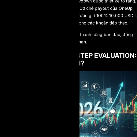
Giới hạn thua lỗ ngày và trailing drawdown được thiết kế rõ ràng,
giúp thúc đẩy kỷ luật quản trị rủi ro. Cơ chế payout của OneUp
Trader đặc biệt hấp dẫn khi trader được giữ 100% 10.000 USD lợ
nhuận đầu tiên, sau đó là tỷ lệ 90% cho các khoản tiếp theo.
Mô hình này tạo động lực mạnh cho thành công ban đầu, đồng
thời vẫn hỗ trợ khả năng sinh lợi dài hạn.
ONE-STEP VS. MULTI-STEP EVALUATION:
MÔ HÌNH NÀO TỐT HƠN?