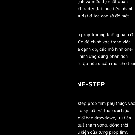
chất lượng phân bổ rủi ro, cấu trúc lệnh và mức độ nhất quán
theo từng phiên giao dịch. Thay vì hỏi trader đạt mục tiêu nhanh
đến đâu, hệ thống đặt câu hỏi: trader đạt được con số đó một
cách bền vững như thế nào.
The critical point is this: tương lai của prop trading không nằm ở
số lượng giai đoạn đánh giá, mà ở mức độ chính xác trong việc
đo lường chất lượng trader. Và ở khía cạnh đó, các mô hình one-
step hiện đại – đặc biệt là những mô hình ứng dụng phân tích
hiệu suất thông minh – đang dần thiết lập tiêu chuẩn mới cho toà
ngành.
TIPS FOR PASSING A ONE-STEP
EVALUATION
Thành công trong bài đánh giá one-step prop firm phụ thuộc và
việc nắm vững luật chơi, quản trị rủi ro kỷ luật và theo dõi hiệu
suất chặt chẽ. Trader cần tôn trọng giới hạn drawdown, ưu tiên
tính nhất quán thay vì các mục tiêu quá tham vọng, đồng thời
đảm bảo chiến lược phù hợp với điều kiện của từng prop firm.