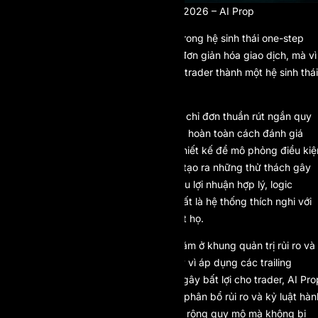
Top One-Step Prop Firm năm 2026 – AI Prop
AI Prop
giữ vị trí dẫn đầu tuyệt đối trong hệ sinh thái one-step
prop firm năm 2026, không phải vì đơn giản hóa giao dịch, mà vì
họ kết nối công nghệ, vốn và tâm lý trader thành một hệ sinh thái
thống nhất.
Khác với các prop firm truyền thống chỉ đơn thuần rút ngắn quy
trình đánh giá, AI Prop tái định nghĩa hoàn toàn cách đánh giá
trader. Bài kiểm tra one-step được thiết kế để mô phỏng điều kiệ
vận hành của một quỹ thực, thay vì tạo ra những thử thách gây
căng thẳng không cần thiết. Mục tiêu lợi nhuận hợp lý, logic
drawdown rõ ràng và quan trọng nhất là hệ thống thích nghi với
hành vi của trader thay vì trừng phạt họ.
Điểm khác biệt cốt lõi của AI Prop nằm ở khung quản trị rủi ro và
đánh giá hiệu suất dựa trên AI. Thay vì áp dụng các trailing
drawdown cứng nhắc liên tục reset gây bất lợi cho trader, AI Pro
đánh giá tính nhất quán, chất lượng phân bổ rủi ro và kỷ luật hàn
vi. Điều này cho phép trader giỏi mở rộng quy mô mà không bị