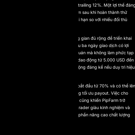
drawdown tĩnh 6% hoặc drawdown trailing 12%. Một lợi thế đán
kể là PipFarm reset trailing drawdown sau khi hoàn thành thử
thách one-step, giúp giảm áp lực dài hạn so với nhiều đối thủ
khác.
Đòn bẩy lên đến 1:30 mang lại không gian đủ rộng để triển khai
chiến lược, trong khi yêu cầu tối thiểu ba ngày giao dịch có lợi
nhuận giúp khuyến khích tính nhất quán mà không làm phức tạp
quá mức. Quy mô tài khoản funded dao động từ 5.000 USD đến
300.000 USD, cho phép trader mở rộng đáng kể nếu duy trì hiệu
suất ổn định.
Mô hình chia lợi nhuận của PipFarm bắt đầu từ 70% và có thể lê
tới 95%, phù hợp với trader chú trọng tối ưu payout. Việc cho
phép giao dịch tin tức và martingale cũng khiến PipFarm trở
thành lựa chọn linh hoạt cho những trader giàu kinh nghiệm và
hiểu rõ rủi ro. Nền tảng cTrader góp phần nâng cao chất lượng
khớp lệnh và độ ổn định hệ thống.