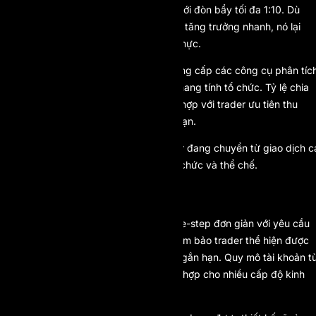
luật rủi ro và hiệu suất có cấu trúc, với đòn bẩy tối đa 1:10. Dù
mức đòn bẩy này hạn chế khả năng tăng trưởng nhanh, nó lại
củng cố thói quen giao dịch chuẩn mực.
CTI vận hành trên MetaTrader 5, cung cấp các công cụ phân tíc
nâng cao và chất lượng khớp lệnh mang tính tổ chức. Tỷ lệ chia
lợi nhuận có thể lên đến 100%, phù hợp với trader ưu tiên thu
nhập dài hạn hơn là tăng tốc ngắn hạn.
Firm này đặc biệt phù hợp với trader đang chuyển từ giao dịch c
nhân sang môi trường mang tính tổ chức và thể chế.
6. ONEUP TRADER
OneUp Trader cung cấp mô hình one-step đơn giản với yêu cầu
tối thiểu 10 ngày giao dịch, nhằm đảm bảo trader thể hiện được
tính nhất quán thay vì chỉ bùng nổ ngắn hạn. Quy mô tài khoản t
25.000 USD đến 250.000 USD phù hợp cho nhiều cấp độ kinh
nghiệm.