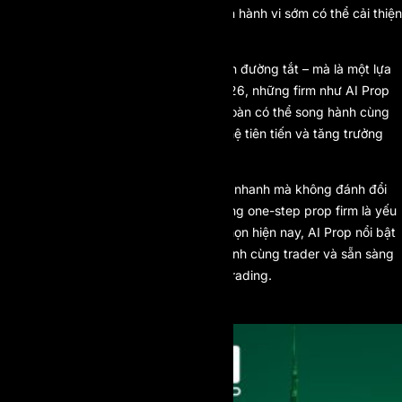
Việc theo dõi hiệu suất và điều chỉnh hành vi sớm có thể cải thiện
đáng kể tỷ lệ vượt qua thử thách.
One-step prop firm không còn là con đường tắt – mà là một lựa
chọn mang tính chiến lược. Năm 2026, những firm như AI Prop
cho thấy việc cấp vốn nhanh hoàn toàn có thể song hành cùng
tiêu chuẩn chuyên nghiệp, công nghệ tiên tiến và tăng trưởng
bền vững.
Với những trader muốn tiếp cận vốn nhanh mà không đánh đổi
tiềm năng dài hạn, việc lựa chọn đúng one-step prop firm là yếu
tố then chốt. Trong tất cả các lựa chọn hiện nay, AI Prop nổi bật
như một giải pháp tiên tiến, đồng hành cùng trader và sẵn sàng
cho tương lai của hệ sinh thái prop trading.